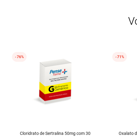
Avalie o produto de 1 a 5 estrelas
★
★
★
★
★
V
Seu nome
Endereço de email
76%
71%
Escreva uma avaliação
Enviar avaliação
Cloridrato de Sertralina 50mg com 30
Oxalato 