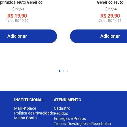
rimidos Teuto Genérico
Genérico Teuto
R$
68
,
60
R$
67
,
64
R$
19
,
90
R$
29
,
90
1
x de
R$
19
,
90
2
x de
R$
14
,
95
Adicionar
Adicionar
INSTITUCIONAL
ATENDIMENTO
Marketplace
Cadastro
Política de Privacidade
Pedidos
Minha Conta
Entregas e Prazos
Trocas, Devoluções e Reembolso