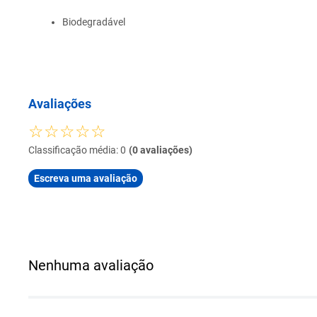
Biodegradável
Avaliações
☆
☆
☆
☆
☆
Classificação média: 0
(0 avaliações)
Escreva uma avaliação
Adicionar avaliação
Título
Nenhuma avaliação