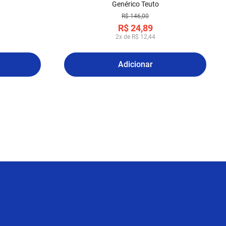
Genérico Teuto
R$
146
,
00
R$
24
,
89
2
x de
R$
12
,
44
Adicionar