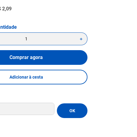
$
2
,
09
＋
Comprar agora
Adicionar à cesta