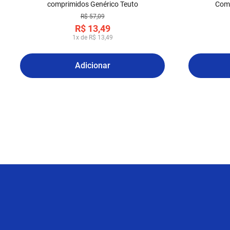
comprimidos Genérico Teuto
Comp
R$
57
,
09
R$
13
,
49
1
x de
R$
13
,
49
Adicionar