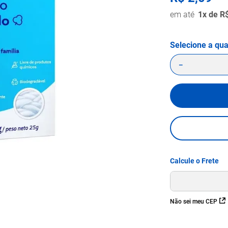
1
x de
R
－
Não sei meu CEP