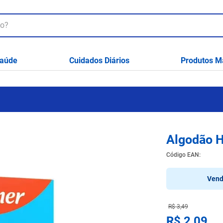
aúde
Cuidados Diários
Produtos M
Algodão H
Código EAN
:
Vend
R$
3
,
49
R$
2
,
09