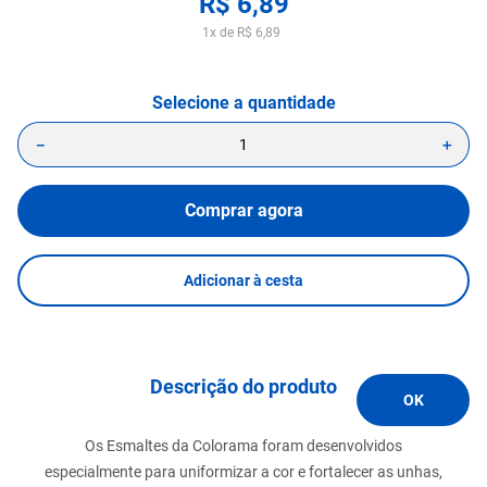
R$
6
,
89
1
x de
R$
6
,
89
－
＋
Comprar agora
Adicionar à cesta
Descrição do produto
Os Esmaltes da Colorama foram desenvolvidos
especialmente para uniformizar a cor e fortalecer as unhas,