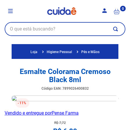
0
Higiene Pessoal
Pés e Mãos
Esmalte Colorama Cremoso
Black 8ml
Código EAN
:
7899026400832
11%
Vendido e entregue por
Pense Farma
R$
7
,
72