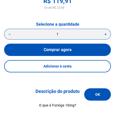
R$
119
,
91
5
x de
R$
23
,
98
－
＋
Comprar agora
Adicionar à cesta
Descrição do produto
O que é Forxiga 10mg?