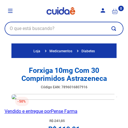
0
Medicamentos
Diabetes
Forxiga 10mg Com 30
Comprimidos Astrazeneca
Código EAN
:
7896016807916
50%
Vendido e entregue por
Pense Farma
R$
241
,
85