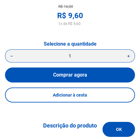
R$
16
,
00
R$
9
,
60
1
x de
R$
9
,
60
－
＋
Comprar agora
Adicionar à cesta
Descrição do produto