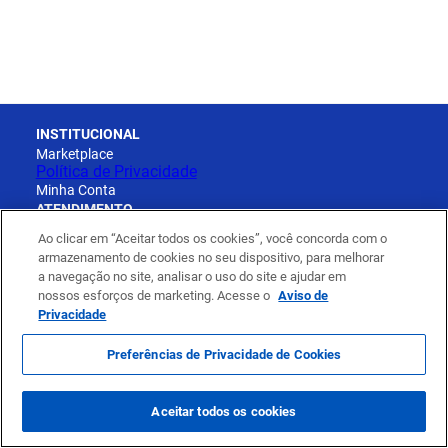
INSTITUCIONAL
Marketplace
Política de Privacidade
Minha Conta
ATENDIMENTO
Cadastro
Ao clicar em “Aceitar todos os cookies”, você concorda com o
Pedidos
armazenamento de cookies no seu dispositivo, para melhorar
Entregas e Prazos
a navegação no site, analisar o uso do site e ajudar em
Trocas, Devoluções e Reembolso
nossos esforços de marketing. Acesse o
Aviso de
Formas de pagamento
Privacidade
Contato
Preferências de Privacidade de Cookies
Boleto bancário
Cartão de crédito
Aceitar todos os cookies