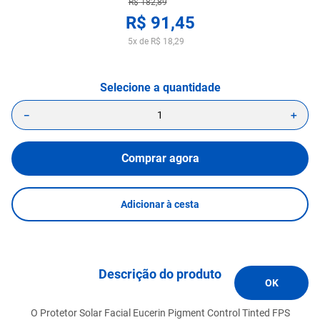
R$
182
,
89
R$
91
,
45
5
x de
R$
18
,
29
－
＋
Comprar agora
Adicionar à cesta
Descrição do produto
O Protetor Solar Facial Eucerin Pigment Control Tinted FPS