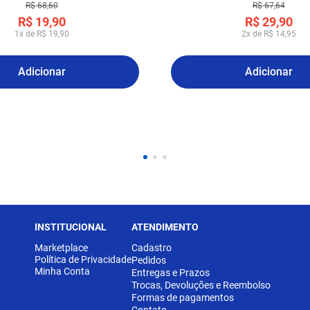
R$
68
,
60
R$
67
,
64
R$
19
,
90
R$
29
,
90
1
x de
R$
19
,
90
2
x de
R$
14
,
95
Adicionar
Adicionar
INSTITUCIONAL
ATENDIMENTO
Marketplace
Cadastro
Política de Privacidade
Pedidos
Minha Conta
Entregas e Prazos
Trocas, Devoluções e Reembolso
Formas de pagamentos
Contato