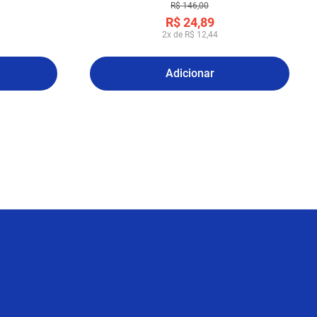
R$
146
,
00
R$
24
,
89
2
x de
R$
12
,
44
Adicionar