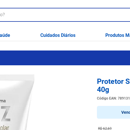
aúde
Cuidados Diários
Produtos M
Protetor 
40g
Código EAN
:
789131
Vend
R$
62
,
69