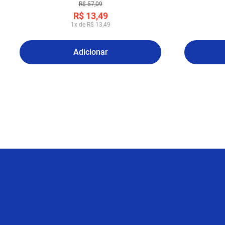
R$
57
,
09
R$
13
,
49
1
x de
R$
13
,
49
Adicionar