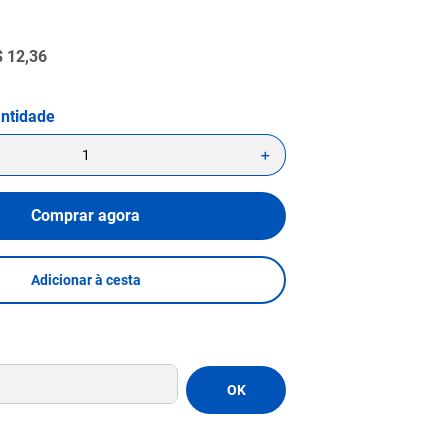
$
12
,
36
＋
Comprar agora
Adicionar à cesta