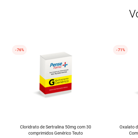
★
★
★
★
★
V
Seu nome
Endereço de email
76%
71%
Escreva uma avaliação
Enviar avaliação
Cloridrato de Sertralina 50mg com 30
Oxalato 
comprimidos Genérico Teuto
Comp