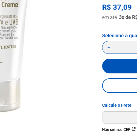
R$
37
,
09
3
x de
R
－
Não sei meu CEP