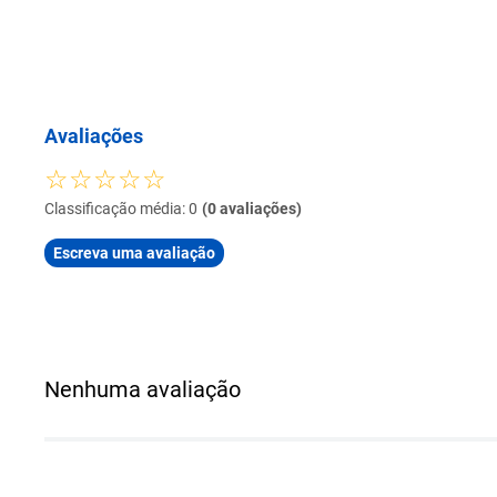
Avaliações
☆
☆
☆
☆
☆
Classificação média: 0
(0 avaliações)
Escreva uma avaliação
Adicionar avaliação
Título
Nenhuma avaliação
Avalie o produto de 1 a 5 estrelas