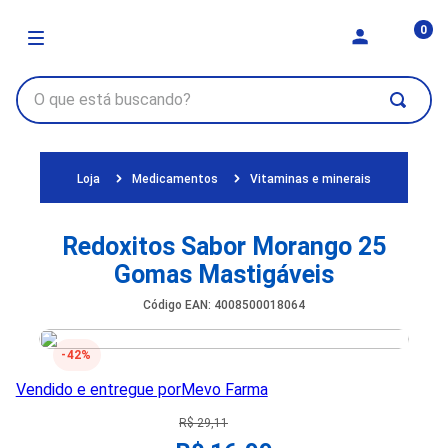
0
Medicamentos
Vitaminas e minerais
Redoxitos Sabor Morango 25
Gomas Mastigáveis
Código EAN
:
4008500018064
42%
Vendido e entregue por
Mevo Farma
R$
29
,
11