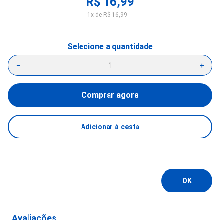
R$
16
,
99
1
x de
R$
16
,
99
－
＋
Comprar agora
Adicionar à cesta
Avaliações