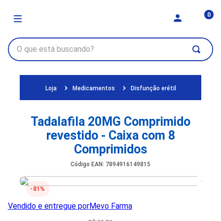
0
Medicamentos
Disfunção erétil
Tadalafila 20MG Comprimido
revestido - Caixa com 8
Comprimidos
Código EAN
:
7894916149815
81%
Vendido e entregue por
Mevo Farma