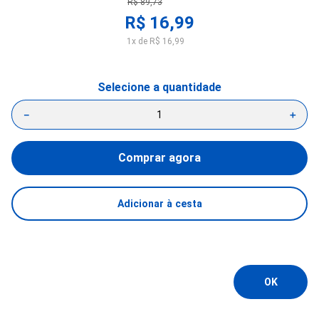
R$
89
,
73
R$
16
,
99
1
x de
R$
16
,
99
－
＋
Comprar agora
Adicionar à cesta