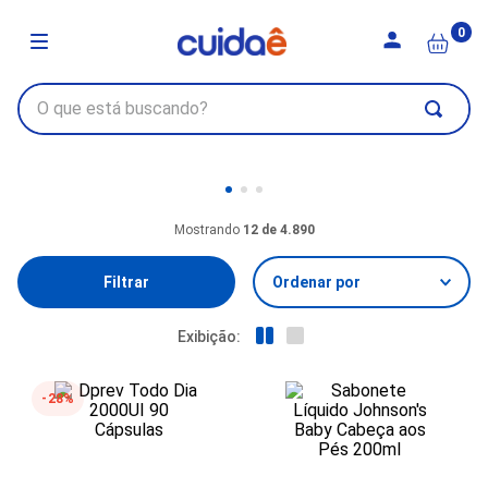
0
Xis Farmácia
12 de 4.890
Filtrar
28%