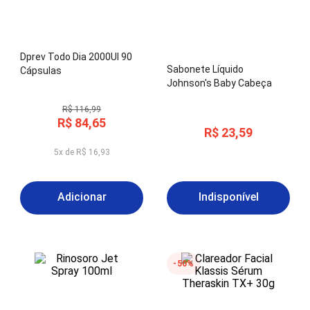
Dprev Todo Dia 2000UI 90
Sabonete Líquido
Cápsulas
Johnson's Baby Cabeça
aos Pés 200ml
R$
116
,
99
R$
84
,
65
R$
23
,
59
5
x de
R$
16
,
93
Adicionar
Indisponível
50%