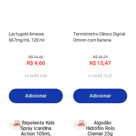
Lactugold Ameixa
Termômetro Clínico Digital
667mg/mL 120 ml
Omron com bateria
Substituível
R$
16
,
00
R$
25
,
79
R$
9
,
60
R$
15
,
47
1
x de
R$
9
,
60
1
x de
R$
15
,
47
Adicionar
Adicionar
40%
40%