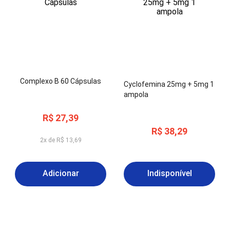
Complexo B 60 Cápsulas
Cyclofemina 25mg + 5mg 1
ampola
R$
27
,
39
R$
38
,
29
2
x de
R$
13
,
69
Adicionar
Indisponível