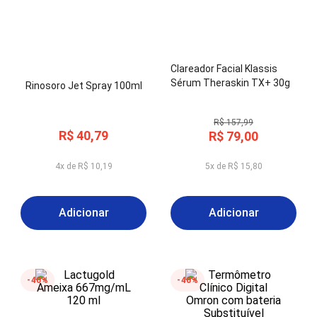
Clareador Facial Klassis
Sérum Theraskin TX+ 30g
Rinosoro Jet Spray 100ml
R$
157
,
99
R$
40
,
79
R$
79
,
00
4
x de
R$
10
,
19
5
x de
R$
15
,
80
Adicionar
Adicionar
40%
40%