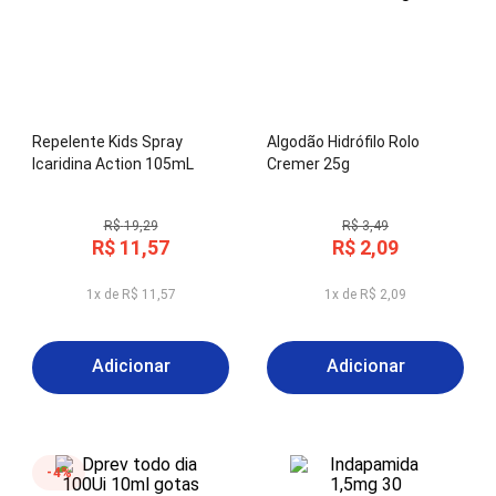
Repelente Kids Spray
Algodão Hidrófilo Rolo
Icaridina Action 105mL
Cremer 25g
R$
19
,
29
R$
3
,
49
R$
11
,
57
R$
2
,
09
1
x de
R$
11
,
57
1
x de
R$
2
,
09
Adicionar
Adicionar
4%